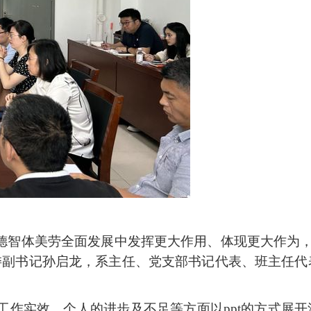
德智体美劳全面发展中发挥更大作用、体现更大作为
党委副书记孙启龙，系主任、党支部书记代表、班主任
工作实效、个人的进步及不足等方面以
ppt的方式展