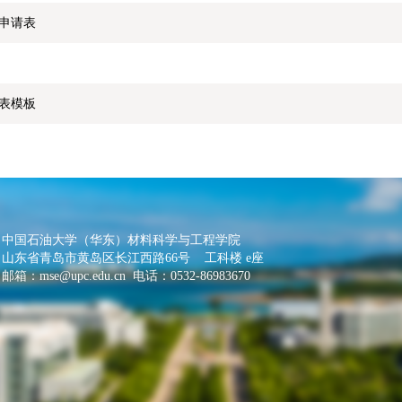
申请表
课表模板
中国石油大学（华东）材料科学与工程学院
山东省青岛市黄岛区长江西路66号 工科楼 e座
邮箱：
mse@upc.edu.cn
电话：0532-86983670