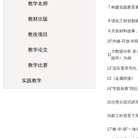
教学名师
7
构建实践教育素
教材出版
8
强化工程创新
9
共筑材料故事，
教改项目
10
“内修-开放-
教学论文
大数据分析 
11
能学》为例
教学比赛
12
“适应需求导
13
《金属焊接》
实践教学
14
“学践创赛”四
15
分类分层式研
16
新工科背景下
17
“教-学-研”