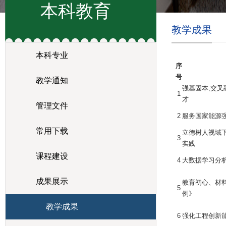
本科教育
教学成果
本科专业
序
号
教学通知
强基固本,交
1
才
管理文件
2
服务国家能源
常用下载
立德树人视域
3
实践
课程建设
4
大数据学习分
成果展示
教育初心、材
5
例》
教学成果
6
强化工程创新