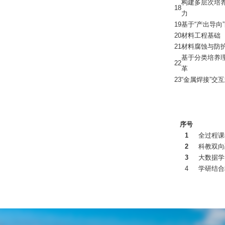
构建多层次培
18
力
19
基于“产出导向
20
材料工程基础
21
材料腐蚀与防
基于分类培养
22
革
23
“金属焊接”交
序号
1
全过程课
2
科教双向
3
大数据学
4
学研结合