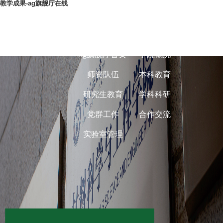
教学成果-ag旗舰厅在线
ag旗舰厅在线-
ag旗舰厅首页
学院概况
师资队伍
本科教育
研究生教育
学科科研
党群工作
合作交流
实验室管理