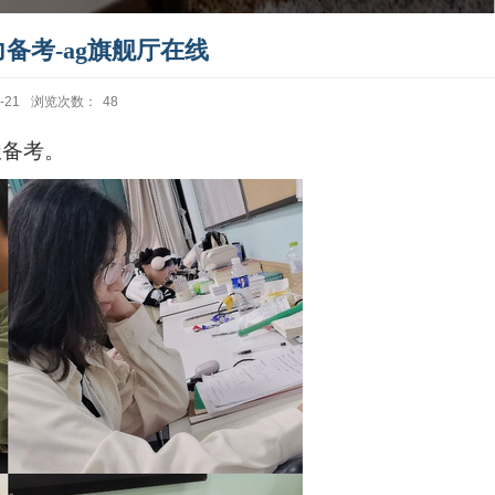
力备考-ag旗舰厅在线
-21
浏览次数：
48
极备考。