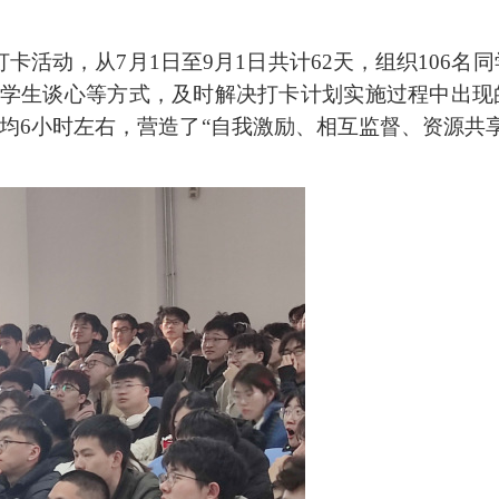
打卡活动，从7
月
1
日至
9
月
1
日共计
62
天，组织
106
名同
学生谈心等方式，及时解决打卡计划实施过程中出现
均
6
小时左右，营造了
“
自我激励、相互监督、资源共