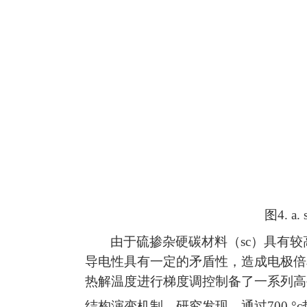
图
4. a.
由于硫掺杂硬碳材料（
sc
）具有较
导电性具有一定的矛盾性，造成电极倍
热解温度进行梯度调控制备了一系列高
结构演变机制。研究发现，通过
700 °c