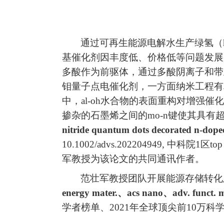
通过可再生能源电解水生产绿氢（
基催化剂因丰度低、价格低等问题发展
多酸作为前驱体，通过多酸阴离子和带
钼量子点电催化剂，一方面纳米工程有
中，
al-oh
水合物的表面重构对增强催化
掺杂的石墨烯之间的
mo-n
键使其具有
nitride quantum dots decorated n-dope
10.1002/advs.202204949,
中科院
1
区
top
军教授为该论文的共同通讯作者。
范壮军教授团队开展能源存储转化
energy mater.
、
acs nano
、
adv. funct. 
学者榜单、
2021
年全球顶尖前
10
万科