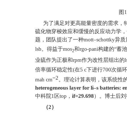
图
1
为了满足对更高能量密度的需求，
硫化物穿梭效应和缓慢的反应动力学，
题，团队提出了一种
mott–schottky
异质
lsb
。得益于
mos
和
rgo-pani
构建的
“
蓄
2
业硫作为正极和
rpm
作为改性层组出的
l
倍率循环稳定性
(
在
5 c
下进行
700
次循
−
2
mah cm
。理论计算表明，该系统性
heterogeneous layer for li–s batteries: 
中科院
1
区
top
，
if=29.698
）。
博士后刘
（
2
）