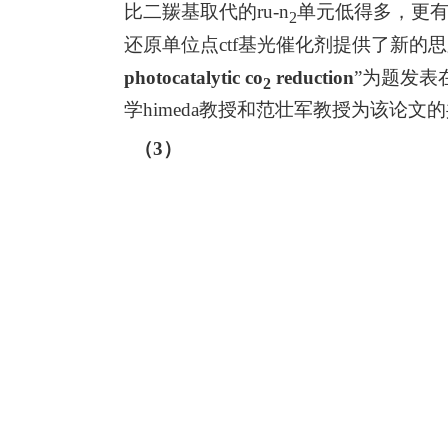
比二羰基取代的
ru-n
单元低得多，更
2
还原单位点
ctf
基光催化剂提供了新的思
photocatalytic co
reduction
”
为题发表
2
学
himeda
教授和范壮军教授为该论文的
（
3
）