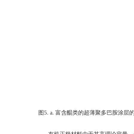
图
5. a.
富含醌类的超薄聚多巴胺涂层