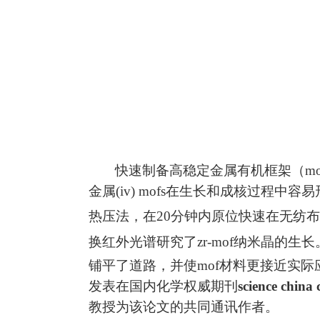
快速制备高稳定金属有机框架（
mo
金属
(iv) mofs
在生长和成核过程中容易
热压法，在
20
分钟内原位快速在无纺布
换红外光谱研究了
zr-mof
纳米晶的生长
铺平了道路，并使
mof
材料更接近实际
发表在国内化学权威期刊
science china
教授为该论文的共同通讯作者。