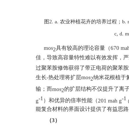
图
2. a.
农业种植花卉的培养过程；
b. 
c, d. 
mos
具有较高的理论容量（
670 ma
2
佳，导致高容量特性难以有效发挥，严
过聚苯胺修饰获得了带正电荷的聚苯胺
生长
-
热处理将扩层
mos
纳米花根植于
2
输；而
mos
的扩层结构不仅提升了离
2
-1
-1
g
）和优异的倍率性能（
201 mah g
能复合材料的界面设计提供了有益思路
（
3
）