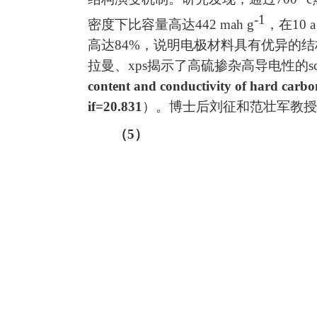
-1
密度下比容量高达
442 mah g
，在
10 a
高达
84%
，说明电极材料具有优异的结
拉曼、
xps
揭示了高硫掺杂高导电性的
s
content and conductivity of hard carb
if=
20.831
）。博士后刘征和范壮军教授
（
5
）