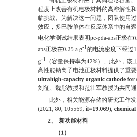
有机正极材料由于其高理论容量、
程度上改善有机电极材料的高溶解性和
临挑战。为解决这一问题，团队使用过
效应，多巴胺单体在反应体系中的自聚
电化学测试结果表明
pc-pda-aps
正极在
0
-1
aps
正极在
0.25 a g
的电流密度下经过
1
-1
g
（容量保持率为
42%
）。此外，该
高性能钠离子电池正极材料提供了重要
ultrahigh-capacity organic cathode for 
刘征、魏彤教授和范壮军教授为共同通
此外，相关能源存储的研究工作发
(2021, 80, 105569,
if=19.069
),
chemical
2、
新功能材料
（
1
）