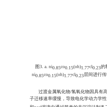
图
3. a. ni
co
(oh)
cl
的
0.85
0.15
1.77
0.23
ni
co
(oh)
cl
层间进行传
0.85
0.15
1.77
0.23
过渡金属氧化物
/
氢氧化物因具有
子迁移速率缓慢，导致电化学动力学性