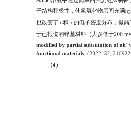
和
nacl
溶液中通过简单的共沉淀法制备
子结构和极性，使氢氧化物层间充满
h
2
也改变了
ni
和
co
的电子密度分布，提高
于已报道的镍基材料（大多低于
200 mv
-
modified by partial substitution of oh
w
functional materials
（
2022, 32, 210922
（
4
）