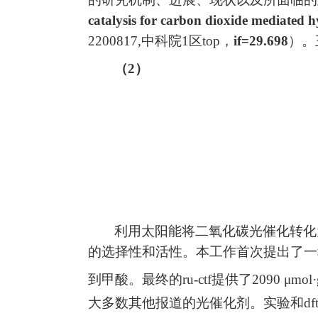
catalysis for carbon dioxide mediated 
2200817,
中科院
1
区
top
，
if=29.698
）
。
（
2
）
利用太阳能将二氧化碳光催化转化
的选择性和活性。本工作首次提出了一
到甲酸。
最终的
ru-ctf
提供了
2090 μmol·
大多数其他报道的光催化剂。
实验和
df