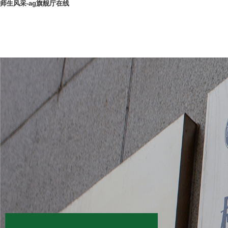
师生风采-ag旗舰厅在线