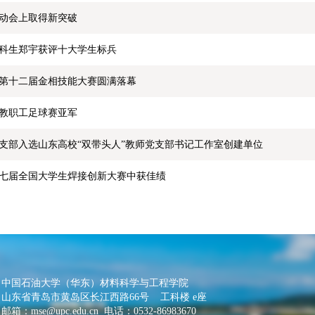
动会上取得新突破
级本科生郑宇获评十大学生标兵
第十二届金相技能大赛圆满落幕
年教职工足球赛亚军
支部入选山东高校“双带头人”教师党支部书记工作室创建单位
七届全国大学生焊接创新大赛中获佳绩
中国石油大学（华东）材料科学与工程学院
山东省青岛市黄岛区长江西路66号 工科楼 e座
邮箱：
mse@upc.edu.cn
电话：0532-86983670